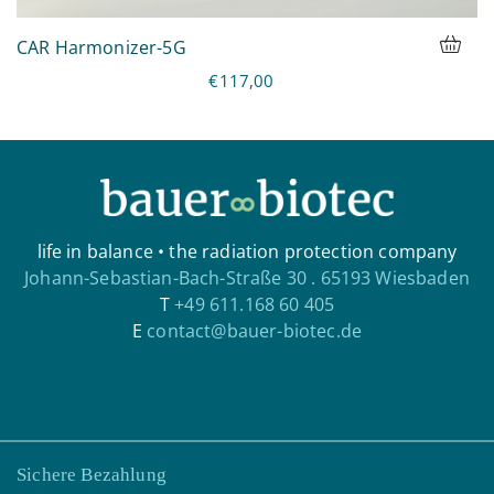
CAR Harmonizer-5G
€117,00
life in balance • the radiation protection company
Johann-Sebastian-Bach-Straße 30 . 65193 Wiesbaden
T
+49 611.168 60 405
E
contact@bauer-biotec.de
Sichere Bezahlung